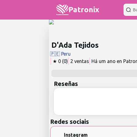
Patronix
D'Ada Tejidos
🇵🇪
Peru
★
0
(
0
)
2
ventas
Há um ano
en Patro
Reseñas
Redes sociais
Instagram