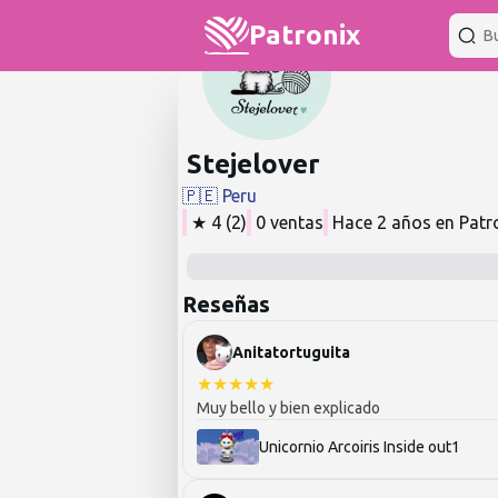
Patronix
Stejelover
🇵🇪
Peru
★
4
(
2
)
0
ventas
Hace 2 años
en Patr
Reseñas
Anitatortuguita
★
★
★
★
★
Muy bello y bien explicado
Unicornio Arcoiris Inside out1