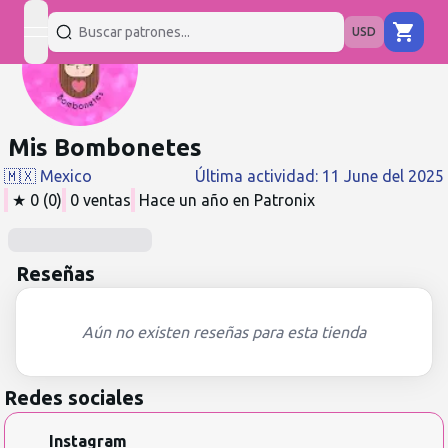
USD
open navigation menu
Mis Bombonetes
🇲🇽
Mexico
Última actividad
:
11 June del 2025
★
0
(
0
)
0
ventas
Hace un año
en Patronix
Reseñas
Aún no existen reseñas para esta tienda
Redes sociales
Instagram