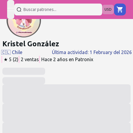
USD
open navigation menu
Kristel González
🇨🇱
Chile
Última actividad
:
1 February del 2026
★
5
(
2
)
2
ventas
Hace 2 años
en Patronix