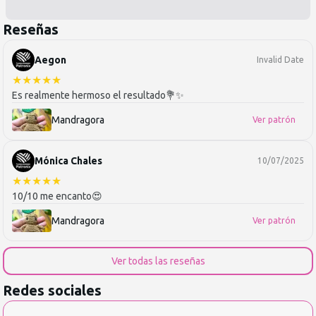
Reseñas
Aegon
Invalid Date
★
★
★
★
★
Es realmente hermoso el resultado💐✨️
Mandragora
Ver patrón
Mónica Chales
10/07/2025
★
★
★
★
★
10/10 me encanto😍
Mandragora
Ver patrón
Ver todas las reseñas
Redes sociales