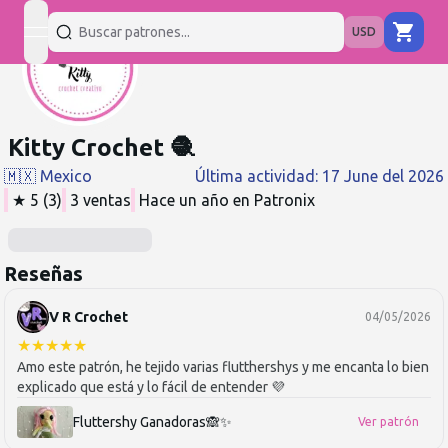
USD
open navigation menu
Kitty Crochet 🧶
🇲🇽
Mexico
Última actividad
:
17 June del 2026
★
5
(
3
)
3
ventas
Hace un año
en Patronix
Reseñas
V R Crochet
04/05/2026
★
★
★
★
★
Amo este patrón, he tejido varias flutthershys y me encanta lo bien
explicado que está y lo fácil de entender 💜
Fluttershy Ganadoras🙈✨
Ver patrón