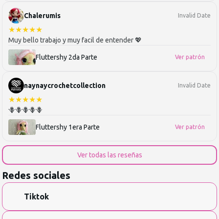
Chalerumis
Invalid Date
★
★
★
★
★
Muy bello trabajo y muy facil de entender 💖
Fluttershy 2da Parte
Ver patrón
naynaycrochetcollection
Invalid Date
★
★
★
★
★
🪻🪻🪻🪻🪻
Fluttershy 1era Parte
Ver patrón
Ver todas las reseñas
Redes sociales
Tiktok