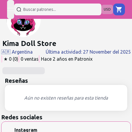
USD
open navigation menu
Kima Doll Store
🇦🇷
Argentina
Última actividad
:
27 November del 2025
★
0
(
0
)
0
ventas
Hace 2 años
en Patronix
Reseñas
Aún no existen reseñas para esta tienda
Redes sociales
Instagram