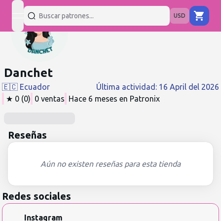
USD
open navigation menu
Danchet
🇪🇨
Ecuador
Última actividad
:
16 April del 2026
★
0
(
0
)
0
ventas
Hace 6 meses
en Patronix
Reseñas
Aún no existen reseñas para esta tienda
Redes sociales
Instagram