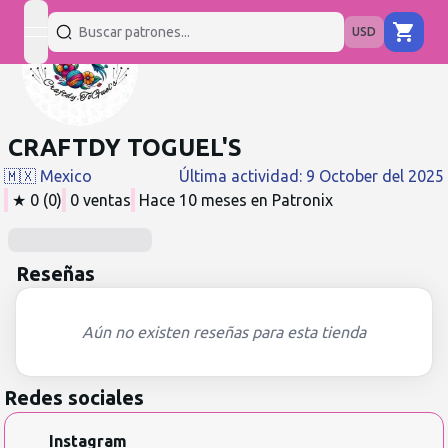
USD
open navigation menu
CRAFTDY TOGUEL'S
🇲🇽
Mexico
Última actividad
:
9 October del 2025
★
0
(
0
)
0
ventas
Hace 10 meses
en Patronix
Reseñas
Aún no existen reseñas para esta tienda
Redes sociales
Instagram