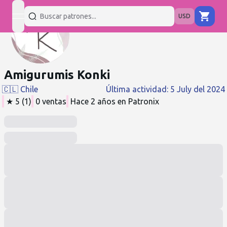
USD
open navigation menu
Amigurumis Konki
🇨🇱
Chile
Última actividad
:
5 July del 2024
★
5
(
1
)
0
ventas
Hace 2 años
en Patronix