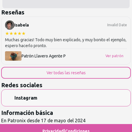
Reseñas
Isabela
Invalid Date
★
★
★
★
★
Muchas gracias! Todo muy bien explicado, y muy bonito el ejemplo,
espero hacerlo pronto.
Patrón Llavero Agente P
Ver patrón
Ver todas las reseñas
Redes sociales
Instagram
Información básica
En Patronix desde
17 de mayo del 2024
|
Privacidad
Condiciones