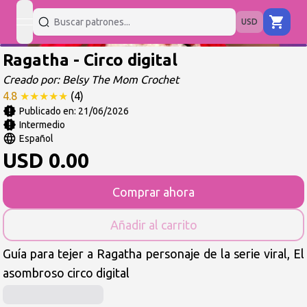
USD
open navigation menu
Ragatha - Circo digital
Creado por:
Belsy The Mom Crochet
4.8
★
★
★
★
★
(
4
)
Publicado en:
21/06/2026
Intermedio
Español
USD
0.00
Comprar ahora
Añadir al carrito
Guía para tejer a Ragatha personaje de la serie viral, El
asombroso circo digital