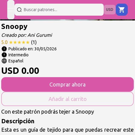
USD
open navigation menu
Snoopy
Creado por:
Ani Gurumi
5.0
★
★
★
★
★
(
1
)
Publicado en:
30/05/2026
Intermedio
Español
USD
0.00
Comprar ahora
Añadir al carrito
Con este patrón podrás tejer a Snoopy
Descripción
Esta es un guía de tejido para que puedas recrear este 