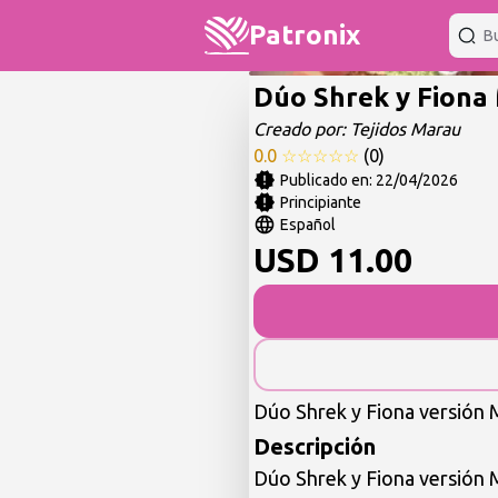
Patronix
Dúo Shrek y Fiona
Creado por:
Tejidos Marau
0.0
☆
☆
☆
☆
☆
(
0
)
Publicado en:
22/04/2026
Principiante
Español
USD
11.00
Dúo Shrek y Fiona versión 
Descripción
Dúo Shrek y Fiona versión 