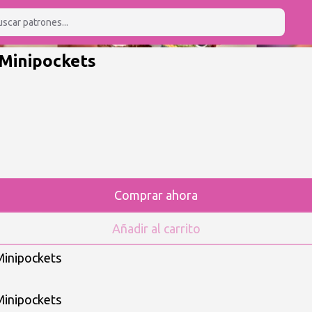
 Minipockets
Comprar ahora
Añadir al carrito
Minipockets
Minipockets