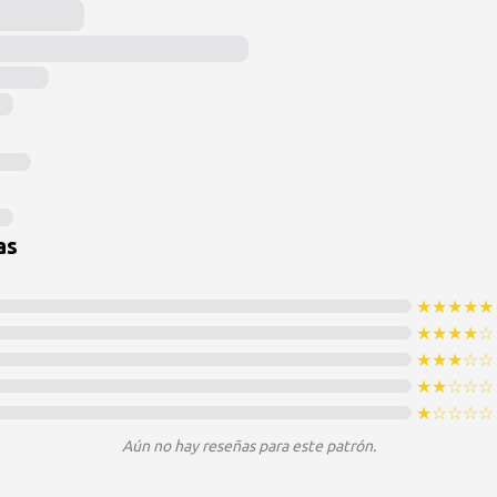
as
★
★
★
★
★
★
★
★
★
☆
★
★
★
☆
☆
★
★
☆
☆
☆
★
☆
☆
☆
☆
Aún no hay reseñas para este patrón.