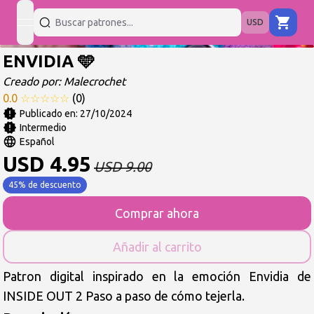
USD
open navigation menu
ENVIDIA 🩵
Creado por:
Malecrochet
0.0
☆
☆
☆
☆
☆
(
0
)
Publicado en:
27/10/2024
Intermedio
Español
USD
4.95
USD
9.00
45% de descuento
Comprar ahora
Añadir al carrito
Patron digital inspirado en la emoción Envidia de
INSIDE OUT 2 Paso a paso de cómo tejerla.