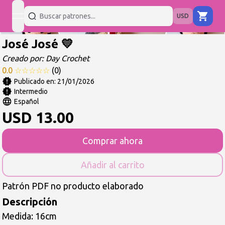
USD
open navigation menu
José José 💛
Creado por:
Day Crochet
0.0
☆
☆
☆
☆
☆
(
0
)
Publicado en:
21/01/2026
Intermedio
Español
USD
13.00
Comprar ahora
Añadir al carrito
Patrón PDF no producto elaborado
Descripción
Medida: 16cm
