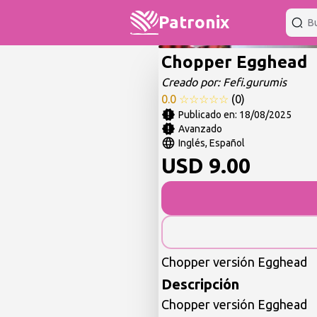
Patronix
Chopper Egghead
Creado por:
Fefi.gurumis
0.0
☆
☆
☆
☆
☆
(
0
)
Publicado en:
18/08/2025
Avanzado
Inglés, Español
USD
9.00
Chopper versión Egghead
Descripción
Chopper versión Egghead
