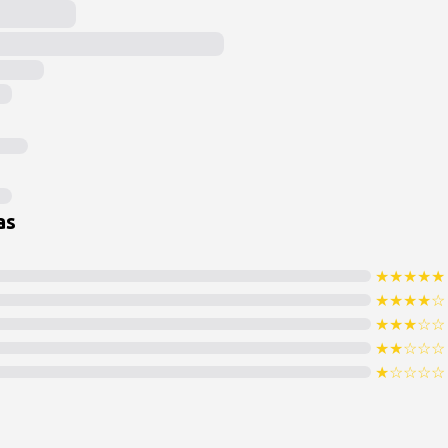
as
★
★
★
★
★
★
★
★
★
☆
★
★
★
☆
☆
★
★
☆
☆
☆
★
☆
☆
☆
☆