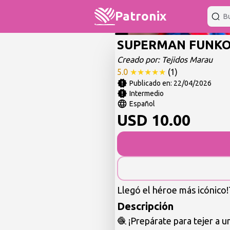
Patronix
SUPERMAN FUNK
Creado por:
Tejidos Marau
5.0
★
★
★
★
★
(
1
)
Publicado en:
22/04/2026
Intermedio
Español
USD
10.00
Llegó el héroe más icónico
Descripción
🧶 ¡Prepárate para tejer a 