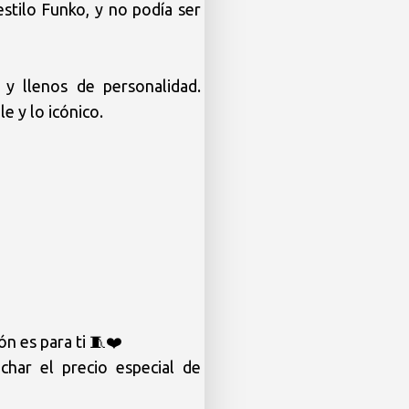
stilo Funko, y no podía ser 
y llenos de personalidad. 
 y lo icónico.

n es para ti 🧵❤️

har el precio especial de 