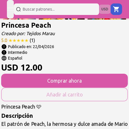
USD
open navigation menu
Princesa Peach
Creado por:
Tejidos Marau
5.0
★
★
★
★
★
(
1
)
Publicado en:
22/04/2026
Intermedio
Español
USD
12.00
Comprar ahora
Añadir al carrito
Princesa Peach 🩷
Descripción
El patrón de Peach, la hermosa y dulce amada de Mario 