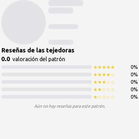
Reseñas de las tejedoras
0.0
valoración del patrón
★
★
★
★
★
0
%
★
★
★
★
☆
0
%
★
★
★
☆
☆
0
%
★
★
☆
☆
☆
0
%
★
☆
☆
☆
☆
0
%
Aún no hay reseñas para este patrón.