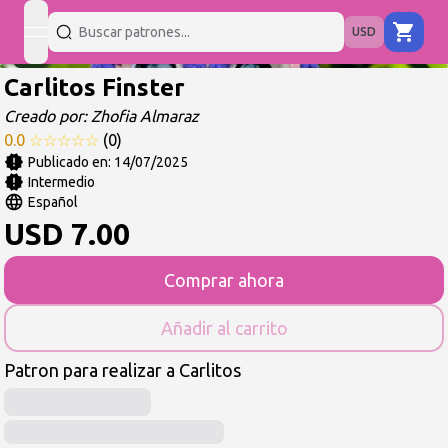
USD
open navigation menu
Carlitos Finster
Creado por:
Zhofia Almaraz
0.0
☆
☆
☆
☆
☆
(
0
)
Publicado en:
14/07/2025
Intermedio
Español
USD
7.00
Comprar ahora
Añadir al carrito
Patron para realizar a Carlitos