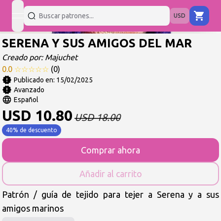
USD
open navigation menu
SERENA Y SUS AMIGOS DEL MAR
Creado por:
Majuchet
0.0
☆
☆
☆
☆
☆
(
0
)
Publicado en:
15/02/2025
Avanzado
Español
USD
10.80
USD
18.00
40% de descuento
Comprar ahora
Añadir al carrito
Patrón / guía de tejido para tejer a Serena y a sus
amigos marinos