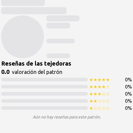
Reseñas de las tejedoras
0.0
valoración del patrón
★
★
★
★
★
0
%
★
★
★
★
☆
0
%
★
★
★
☆
☆
0
%
★
★
☆
☆
☆
0
%
★
☆
☆
☆
☆
0
%
Aún no hay reseñas para este patrón.