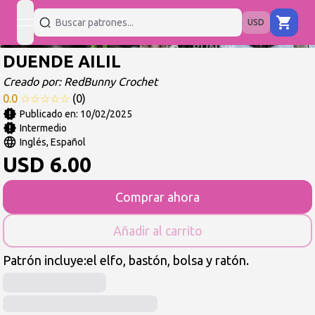
USD
open navigation menu
DUENDE AILIL
Creado por:
RedBunny Crochet
0.0
☆
☆
☆
☆
☆
(
0
)
Publicado en:
10/02/2025
Intermedio
Inglés, Español
USD
6.00
Comprar ahora
Añadir al carrito
Patrón incluye:el elfo, bastón, bolsa y ratón.