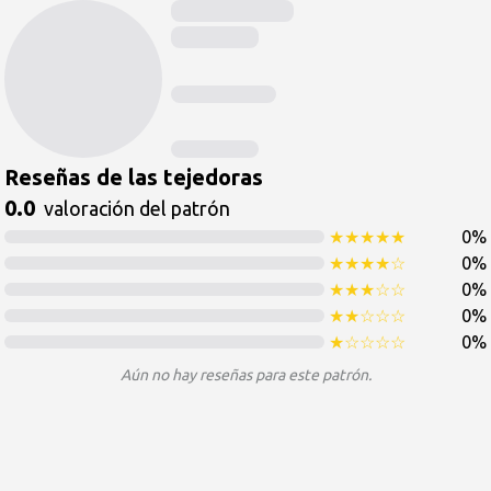
Reseñas de las tejedoras
0.0
valoración del patrón
★
★
★
★
★
0
%
★
★
★
★
☆
0
%
★
★
★
☆
☆
0
%
★
★
☆
☆
☆
0
%
★
☆
☆
☆
☆
0
%
Aún no hay reseñas para este patrón.