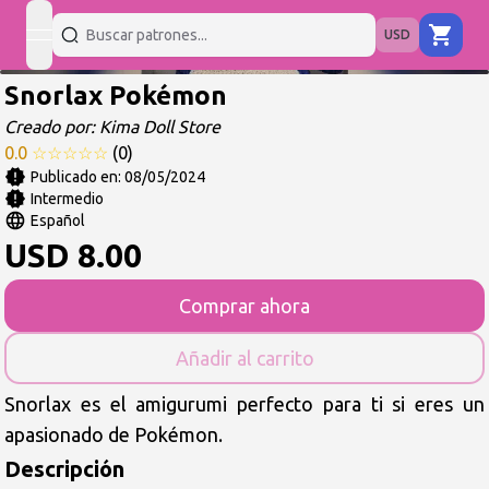
USD
open navigation menu
Snorlax Pokémon
Creado por:
Kima Doll Store
0.0
☆
☆
☆
☆
☆
(
0
)
Publicado en:
08/05/2024
Intermedio
Español
USD
8.00
Comprar ahora
Añadir al carrito
Snorlax es el amigurumi perfecto para ti si eres un
apasionado de Pokémon.
Descripción