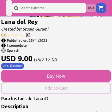
USD
open navigation menu
Lana del Rey
Created by:
Studio Gurumi
0.0
☆
☆
☆
☆
☆
(
0
)
Published on:
25/11/2025
Intermediate
Spanish
USD
9.00
USD
12.00
25% discount
Buy Now
Add to Cart
Para los fans de Lana :D
Description